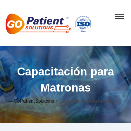
Capacitación para
Matronas
GoPatientSolutions
> Capacitación para Matronas